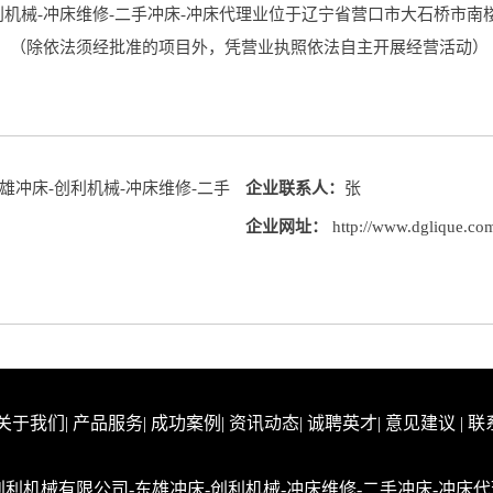
机械-冲床维修-二手冲床-冲床代理业位于辽宁省营口市大石桥市南楼
）（除依法须经批准的项目外，凭营业执照依法自主开展经营活动）
冲床-创利机械-冲床维修-二手
企业联系人：
张
企业网址：
http://www.dglique.co
关于我们
|
产品服务
|
成功案例
|
资讯动态
|
诚聘英才
|
意见建议
|
联
莞市创利机械有限公司-东雄冲床-创利机械-冲床维修-二手冲床-冲床